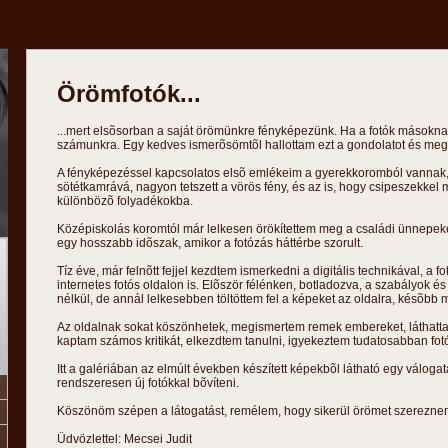
Örömfotók...
...mert elsõsorban a saját örömünkre fényképezünk. Ha a fotók másoknak
számunkra. Egy kedves ismerõsömtõl hallottam ezt a gondolatot és megf
A fényképezéssel kapcsolatos elsõ emlékeim a gyerekkoromból vannak, 
sötétkamrává, nagyon tetszett a vörös fény, és az is, hogy csipeszekkel m
különbözõ folyadékokba.
Középiskolás koromtól már lelkesen örökítettem meg a családi ünnepeke
egy hosszabb idõszak, amikor a fotózás háttérbe szorult.
Tíz éve, már felnõtt fejjel kezdtem ismerkedni a digitális technikával, a f
internetes fotós oldalon is. Elõször félénken, botladozva, a szabályok é
nélkül, de annál lelkesebben töltöttem fel a képeket az oldalra, késõbb 
Az oldalnak sokat köszönhetek, megismertem remek embereket, láthatta
kaptam számos kritikát, elkezdtem tanulni, igyekeztem tudatosabban fotó
Itt a galériában az elmúlt években készített képekbõl látható egy váloga
rendszeresen új fotókkal bõvíteni.
Köszönöm szépen a látogatást, remélem, hogy sikerül örömet szerezne
Üdvözlettel: Mecsei Judit