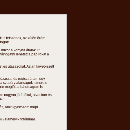
 is tetszenek, az külön öröm
ogott.
mikor a konyha átalakult
ártogatni lehetett a papírokat a
t és utazásokat. Aztán következett
otózással és regisztráltam egy
s a szabálytalanságok ismerete
már megjött a bátorságom is.
m nagyon jó fotókat, olvastam és
zni.
tás, amit igyekszem majd
m valamelyik fotómmal.