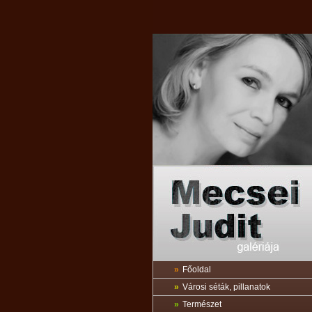
»
Főoldal
»
Városi séták, pillanatok
»
Természet