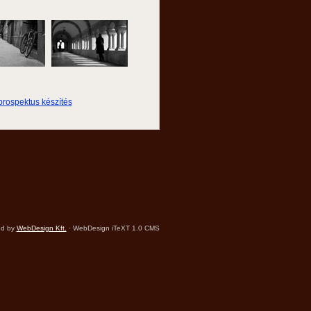
ed by
WebDesign Kft.
· WebDesign iTeXT 1.0 CMS