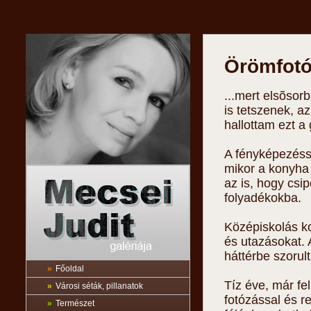
Örömfotók
...mert elsõso
is tetszenek, 
hallottam ezt a
A fényképezéss
mikor a konyha 
az is, hogy csi
folyadékokba.
Középiskolás k
és utazásokat. 
háttérbe szorult
»
Főoldal
Tíz éve, már fel
»
Városi séták, pillanatok
fotózással és re
»
Természet