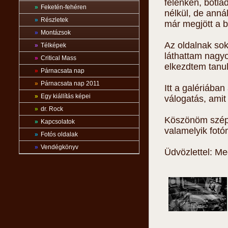
félénken, botla
»
Feketén-fehéren
nélkül, de anná
»
Részletek
már megjött a b
»
Montázsok
Az oldalnak so
»
Télképek
láthattam nagyo
»
Critical Mass
elkezdtem tanul
»
Párnacsata nap
»
Párnacsata nap 2011
Itt a galériába
»
Egy kiállítás képei
válogatás, amit
»
dr. Rock
Köszönöm szépe
»
Kapcsolatok
valamelyik fot
»
Fotós oldalak
»
Vendégkönyv
Üdvözlettel: Me