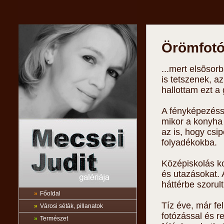
Örömfotók
...mert elsõso
is tetszenek, 
hallottam ezt a
A fényképezéss
mikor a konyha 
az is, hogy csi
folyadékokba.
Középiskolás k
és utazásokat. 
háttérbe szorult
»
Főoldal
Tíz éve, már fel
»
Városi séták, pillanatok
fotózással és re
»
Természet