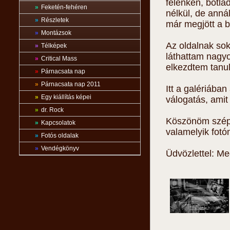
félénken, botla
»
Feketén-fehéren
nélkül, de anná
»
Részletek
már megjött a b
»
Montázsok
Az oldalnak so
»
Télképek
láthattam nagyo
»
Critical Mass
elkezdtem tanul
»
Párnacsata nap
»
Párnacsata nap 2011
Itt a galériába
»
Egy kiállítás képei
válogatás, amit
»
dr. Rock
Köszönöm szépe
»
Kapcsolatok
valamelyik fot
»
Fotós oldalak
»
Vendégkönyv
Üdvözlettel: Me