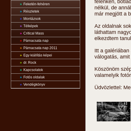
félénken, botla
»
Feketén-fehéren
nélkül, de anná
»
Részletek
már megjött a b
»
Montázsok
Az oldalnak so
»
Télképek
láthattam nagyo
»
Critical Mass
elkezdtem tanul
»
Párnacsata nap
»
Párnacsata nap 2011
Itt a galériába
»
Egy kiállítás képei
válogatás, amit
»
dr. Rock
Köszönöm szépe
»
Kapcsolatok
valamelyik fot
»
Fotós oldalak
»
Vendégkönyv
Üdvözlettel: Me