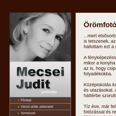
Örömfotók
...mert elsõso
is tetszenek, 
hallottam ezt a
A fényképezéss
mikor a konyha 
az is, hogy csi
folyadékokba.
Középiskolás k
és utazásokat. 
háttérbe szorult
»
Főoldal
Tíz éve, már fel
»
Városi séták, pillanatok
fotózással és re
»
Természet