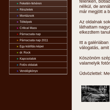
félénken, botla
»
Feketén-fehéren
nélkül, de anná
»
Részletek
már megjött a b
»
Montázsok
Az oldalnak so
»
Télképek
láthattam nagyo
»
Critical Mass
elkezdtem tanul
»
Párnacsata nap
»
Párnacsata nap 2011
Itt a galériába
»
Egy kiállítás képei
válogatás, amit
»
dr. Rock
Köszönöm szépe
»
Kapcsolatok
valamelyik fot
»
Fotós oldalak
»
Vendégkönyv
Üdvözlettel: Me