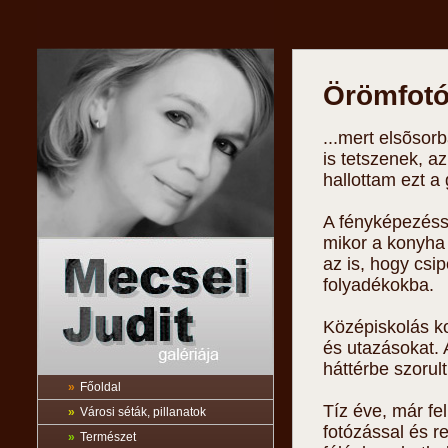
Örömfotók
...mert elsõso
is tetszenek, 
hallottam ezt a
A fényképezéss
mikor a konyha 
az is, hogy csi
folyadékokba.
Középiskolás k
és utazásokat. 
háttérbe szorult
»
Főoldal
Tíz éve, már fel
»
Városi séták, pillanatok
fotózással és re
»
Természet