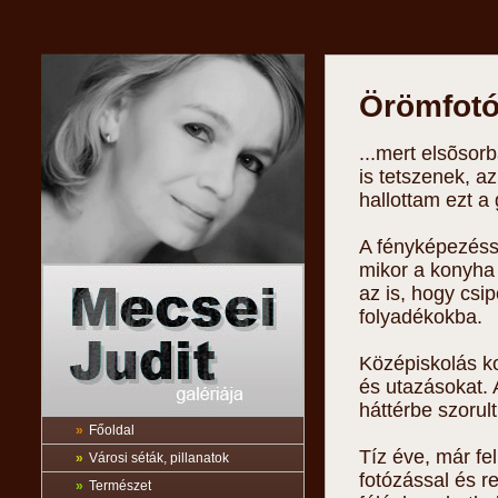
Örömfotók
...mert elsõso
is tetszenek, 
hallottam ezt a
A fényképezéss
mikor a konyha 
az is, hogy csi
folyadékokba.
Középiskolás k
és utazásokat. 
háttérbe szorult
»
Főoldal
Tíz éve, már fel
»
Városi séták, pillanatok
fotózással és re
»
Természet