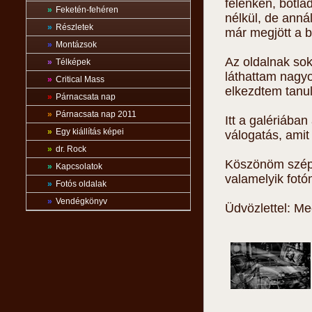
félénken, botla
»
Feketén-fehéren
nélkül, de anná
»
Részletek
már megjött a b
»
Montázsok
Az oldalnak so
»
Télképek
láthattam nagyo
»
Critical Mass
elkezdtem tanul
»
Párnacsata nap
»
Párnacsata nap 2011
Itt a galériába
»
Egy kiállítás képei
válogatás, amit
»
dr. Rock
Köszönöm szépe
»
Kapcsolatok
valamelyik fot
»
Fotós oldalak
»
Vendégkönyv
Üdvözlettel: Me