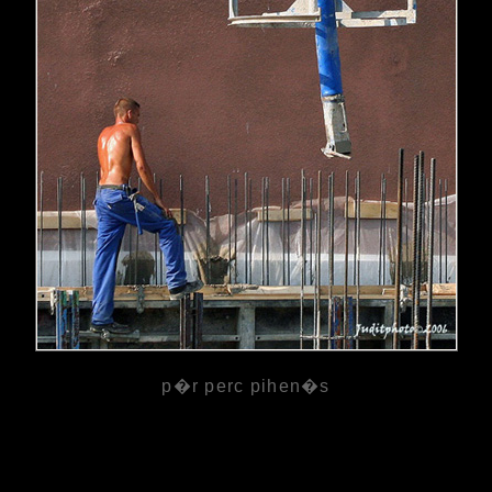
p�r perc pihen�s